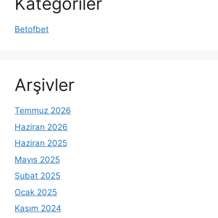
Kategoriler
Betofbet
Arşivler
Temmuz 2026
Haziran 2026
Haziran 2025
Mayıs 2025
Şubat 2025
Ocak 2025
Kasım 2024