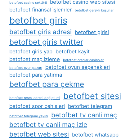
betofbet casino web sitesi
betofbet casino sektörü
betofbet finansal i̇şlemler
betofbet gerekli koşullar
betofbet giris
betofbet giris adresi
betofbet girisi
betofbet giris twitter
betofbet giris yap
betofbet kayit
betofbet maç izleme
betofbet oranlar casinolar
betofbet oyun seçenekleri
betofbet oyun pazarı
betofbet para yatirma
betofbet para çekme
betofbet sitesi
betofbet resmi adresi değişti mi
betofbet spor bahisleri
betofbet telegram
betofbet tv canli maç
betofbet telegram yayını
betofbet tv canli maç izle
betofbet web sitesi
betofbet whatsapp