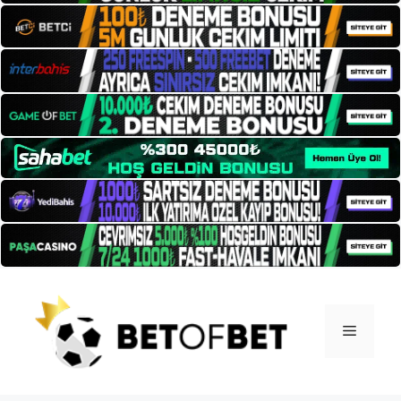
İçeriğe
atla
Menü