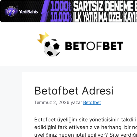
İçeriğe
atla
Betofbet Adresi
Temmuz 2, 2026
yazar
Betofbet
Betofbet üyeliğim site yöneticisinin takdirin
edildiğini fark ettiyseniz ve herhangi bir
üyeliğiniz neden iptal ediliyor? Site verdiğ