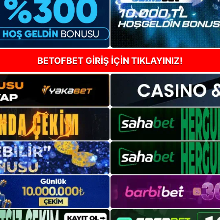
BETOFBET GİRİŞ İÇİN TIKLAYINIZ!