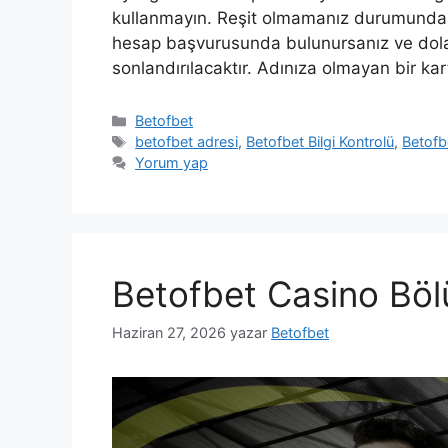
kullanmayın. Reşit olmamanız durumunda üye
hesap başvurusunda bulunursanız ve dolandı
sonlandırılacaktır. Adınıza olmayan bir ka
Kategoriler
Betofbet
Etiketler
betofbet adresi
,
Betofbet Bilgi Kontrolü
,
Betofb
Yorum yap
Betofbet Casino Bö
Haziran 27, 2026
yazar
Betofbet