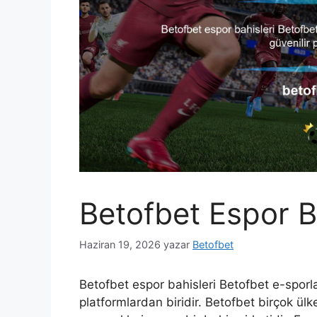
Betofbet Espor B
Haziran 19, 2026
yazar
Betofbet
Betofbet espor bahisleri Betofbet e-sporla
platformlardan biridir. Betofbet birçok ülk