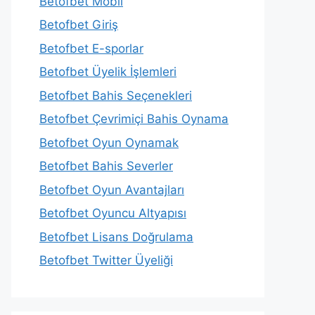
Betofbet Mobil
Betofbet Giriş
Betofbet E-sporlar
Betofbet Üyelik İşlemleri
Betofbet Bahis Seçenekleri
Betofbet Çevrimiçi Bahis Oynama
Betofbet Oyun Oynamak
Betofbet Bahis Severler
Betofbet Oyun Avantajları
Betofbet Oyuncu Altyapısı
Betofbet Lisans Doğrulama
Betofbet Twitter Üyeliği