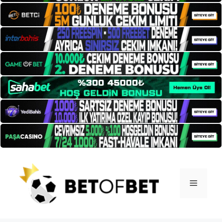
İçeriğe
atla
Menü