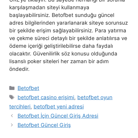
karşılaşmadan siteyi kullanmaya
başlayabilirsiniz. Betofbet sunduğu güncel
adres bilgilerinden yararlanarak siteye sorunsuz
bir şekilde erişim sağlayabilirsiniz. Para yatırma
ve çekme süreci detaylı bir şekilde anlatılırsa ve
ödeme içeriği geliştirilebilirse daha faydalı
olacaktır. Güvenilirlik söz konusu olduğunda
lisanslı poker siteleri her zaman bir adım
öndedir.
Kategoriler
Betofbet
Etiketler
betofbet casino erişimi
,
betofbet oyun
tercihleri
,
betofbet yeni adresi
Betofbet İçin Güncel Giriş Adresi
Betofbet Güncel Giriş