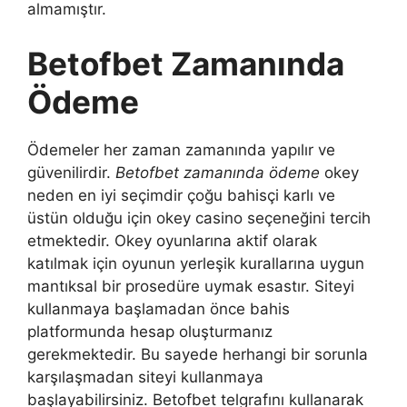
almamıştır.
Betofbet Zamanında
Ödeme
Ödemeler her zaman zamanında yapılır ve
güvenilirdir.
Betofbet zamanında ödeme
okey
neden en iyi seçimdir çoğu bahisçi karlı ve
üstün olduğu için okey casino seçeneğini tercih
etmektedir. Okey oyunlarına aktif olarak
katılmak için oyunun yerleşik kurallarına uygun
mantıksal bir prosedüre uymak esastır. Siteyi
kullanmaya başlamadan önce bahis
platformunda hesap oluşturmanız
gerekmektedir. Bu sayede herhangi bir sorunla
karşılaşmadan siteyi kullanmaya
başlayabilirsiniz. Betofbet telgrafını kullanarak