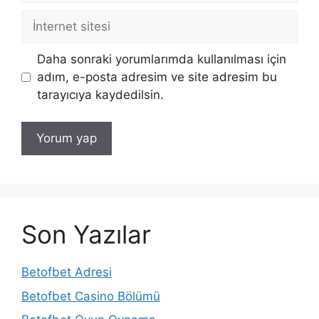
İnternet
sitesi
Daha sonraki yorumlarımda kullanılması için
adım, e-posta adresim ve site adresim bu
tarayıcıya kaydedilsin.
Son Yazılar
Betofbet Adresi
Betofbet Casino Bölümü