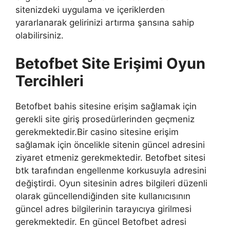
sitenizdeki uygulama ve içeriklerden
yararlanarak gelirinizi artırma şansına sahip
olabilirsiniz.
Betofbet Site Erişimi Oyun
Tercihleri
Betofbet bahis sitesine erişim sağlamak için
gerekli site giriş prosedürlerinden geçmeniz
gerekmektedir.Bir casino sitesine erişim
sağlamak için öncelikle sitenin güncel adresini
ziyaret etmeniz gerekmektedir. Betofbet sitesi
btk tarafından engellenme korkusuyla adresini
değiştirdi. Oyun sitesinin adres bilgileri düzenli
olarak güncellendiğinden site kullanıcısının
güncel adres bilgilerinin tarayıcıya girilmesi
gerekmektedir. En güncel Betofbet adresi