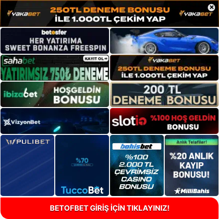
×
BETOFBET GİRİŞ İÇİN TIKLAYINIZ!