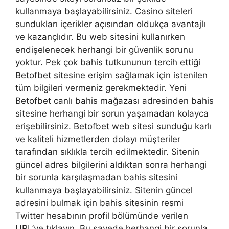
kullanmaya başlayabilirsiniz. Casino siteleri
sundukları içerikler açısından oldukça avantajlı
ve kazançlıdır. Bu web sitesini kullanırken
endişelenecek herhangi bir güvenlik sorunu
yoktur. Pek çok bahis tutkununun tercih ettiği
Betofbet sitesine erişim sağlamak için istenilen
tüm bilgileri vermeniz gerekmektedir. Yeni
Betofbet canlı bahis mağazası adresinden bahis
sitesine herhangi bir sorun yaşamadan kolayca
erişebilirsiniz. Betofbet web sitesi sunduğu karlı
ve kaliteli hizmetlerden dolayı müşteriler
tarafından sıklıkla tercih edilmektedir. Sitenin
güncel adres bilgilerini aldıktan sonra herhangi
bir sorunla karşılaşmadan bahis sitesini
kullanmaya başlayabilirsiniz. Sitenin güncel
adresini bulmak için bahis sitesinin resmi
Twitter hesabının profil bölümünde verilen
URL’ye tıklayın. Bu sayede herhangi bir sorunla