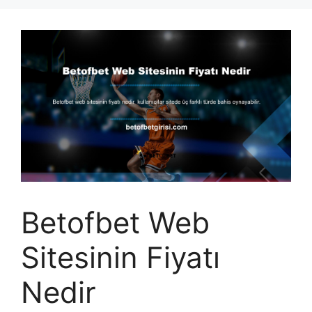
Betofbet Web
Sitesinin Fiyatı
Nedir