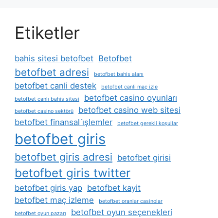
Etiketler
bahis sitesi betofbet
Betofbet
betofbet adresi
betofbet bahis alanı
betofbet canli destek
betofbet canli maç izle
betofbet casino oyunları
betofbet canlı bahis sitesi
betofbet casino web sitesi
betofbet casino sektörü
betofbet finansal i̇şlemler
betofbet gerekli koşullar
betofbet giris
betofbet giris adresi
betofbet girisi
betofbet giris twitter
betofbet giris yap
betofbet kayit
betofbet maç izleme
betofbet oranlar casinolar
betofbet oyun seçenekleri
betofbet oyun pazarı