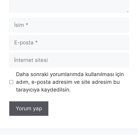
İsim
E-
posta
İnternet
sitesi
Daha sonraki yorumlarımda kullanılması için
adım, e-posta adresim ve site adresim bu
tarayıcıya kaydedilsin.