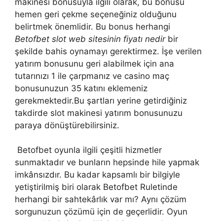
makinesi bonusuyla ilgili olarak, bu bonusu
hemen geri çekme seçeneğiniz olduğunu
belirtmek önemlidir. Bu bonus herhangi
Betofbet slot web sitesinin fiyatı nedir
bir
şekilde bahis oynamayı gerektirmez. İşe verilen
yatırım bonusunu geri alabilmek için ana
tutarınızı 1 ile çarpmanız ve casino maç
bonusunuzun 35 katını eklemeniz
gerekmektedir.Bu şartları yerine getirdiğiniz
takdirde slot makinesi yatırım bonusunuzu
paraya dönüştürebilirsiniz.
Betofbet oyunla ilgili çeşitli hizmetler
sunmaktadır ve bunların hepsinde hile yapmak
imkânsızdır. Bu kadar kapsamlı bir bilgiyle
yetiştirilmiş biri olarak Betofbet Ruletinde
herhangi bir sahtekârlık var mı? Aynı çözüm
sorgunuzun çözümü için de geçerlidir. Oyun