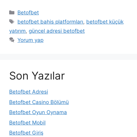
Kategoriler
Betofbet
Etiketler
betofbet bahis platformları
,
betofbet küçük
yatırım
,
güncel adresi betofbet
Yorum yap
Son Yazılar
Betofbet Adresi
Betofbet Casino Bölümü
Betofbet Oyun Oynama
Betofbet Mobil
Betofbet Giriş