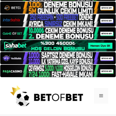
İçeriğe
atla
Menü