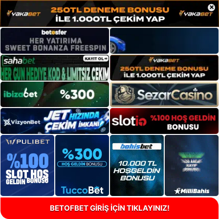
×
BETOFBET GİRİŞ İÇİN TIKLAYINIZ!