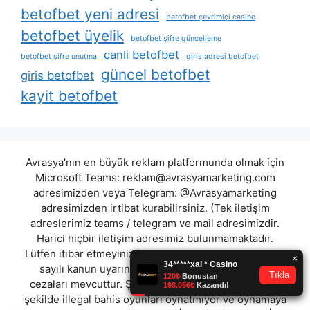
betofbet yeni adresi
betofbet çevrimiçi casino
betofbet üyelik
betofbet şifre güncelleme
canli betofbet
betofbet şifre unutma
giris adresi betofbet
güncel betofbet
giris betofbet
kayit betofbet
Avrasya'nın en büyük reklam platformunda olmak için
Microsoft Teams:
reklam@avrasyamarketing.com
adresimizden veya Telegram: @Avrasyamarketing
adresimizden irtibat kurabilirsiniz. (Tek iletişim
adreslerimiz teams / telegram ve mail adresimizdir.
Harici hiçbir iletişim adresimiz bulunmamaktadır.
Lütfen itibar etmeyiniz.) Türkiye yasalarına göre 7258
sayılı kanun uyarınca yasa dışı bahis oynamanın
cezaları mevcuttur. Şu an bulunduğunuz site hiç bir
şekilde illegal bahis oyunları oynatmıyor ve oynamaya