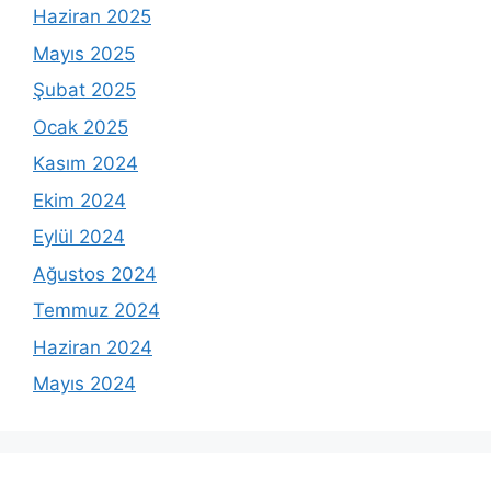
Haziran 2025
Mayıs 2025
Şubat 2025
Ocak 2025
Kasım 2024
Ekim 2024
Eylül 2024
Ağustos 2024
Temmuz 2024
Haziran 2024
Mayıs 2024