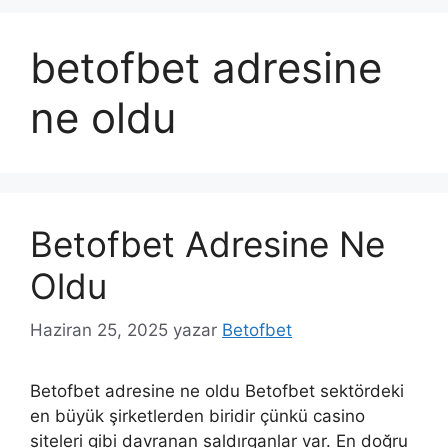
betofbet adresine
ne oldu
Betofbet Adresine Ne
Oldu
Haziran 25, 2025
yazar
Betofbet
Betofbet adresine ne oldu Betofbet sektördeki
en büyük şirketlerden biridir çünkü casino
siteleri gibi davranan saldırganlar var. En doğru