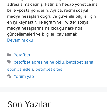
adresi almak için şirketinizin hesap yöneticisine
bir e -posta gönderin. Ayrıca, resmi sosyal
medya hesapları doğru ve güvenilir bilgiler için
en iyi kaynaktır. Telegram ve Twitter sosyal
medya hesaplarına ne olduğu hakkında
güncellemeleri ve bilgileri paylaşmak …
Devamını oku
Kategoriler
Betofbet
Etiketler
betofbet adresine ne oldu
,
betofbet sanal
spor bahisleri
,
betofbet sitesi
Yorum yap
Son Yazılar