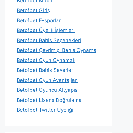
Betofbet Mobil
Betofbet Giriş
Betofbet E-sporlar
Betofbet Üyelik İşlemleri
Betofbet Bahis Seçenekleri
Betofbet Çevrimiçi Bahis Oynama
Betofbet Oyun Oynamak
Betofbet Bahis Severler
Betofbet Oyun Avantajları
Betofbet Oyuncu Altyapısı
Betofbet Lisans Doğrulama
Betofbet Twitter Üyeliği