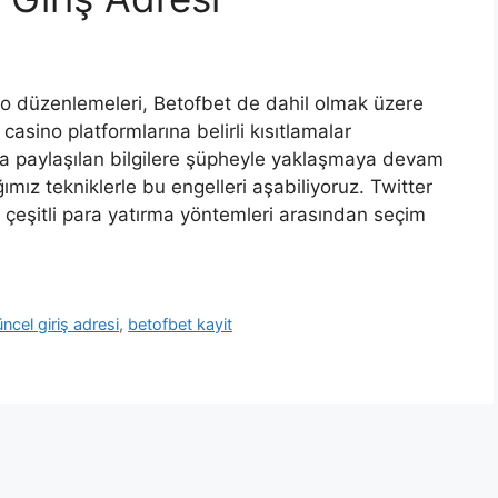
ino düzenlemeleri, Betofbet de dahil olmak üzere
casino platformlarına belirli kısıtlamalar
da paylaşılan bilgilere şüpheyle yaklaşmaya devam
mız tekniklerle bu engelleri aşabiliyoruz. Twitter
in çeşitli para yatırma yöntemleri arasından seçim
üncel giriş adresi
,
betofbet kayit