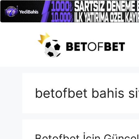
İçeriğe
atla
betofbet bahis s
Betofbet İçin Güncel