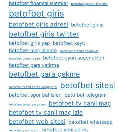
betofbet finansal i̇şlemler
betofbet gerekli koşullar
betofbet giris
betofbet giris adresi
betofbet girisi
betofbet giris twitter
betofbet giris yap
betofbet kayit
betofbet maç izleme
betofbet oranlar casinolar
betofbet oyun seçenekleri
betofbet oyun pazarı
betofbet para yatirma
betofbet para çekme
betofbet sitesi
betofbet resmi adresi değişti mi
betofbet spor bahisleri
betofbet telegram
betofbet tv canli maç
betofbet telegram yayını
betofbet tv canli maç izle
betofbet web sitesi
betofbet whatsapp
betofbet yeni adres
betofbet yardım alın