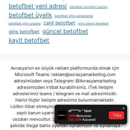
betofbet yeni adresi
betofbet çevrimiçi casino
betofbet üyelik
betofbet şifre güncelleme
canli betofbet
betofbet şifre unutma
giris adresi betofbet
güncel betofbet
giris betofbet
kayit betofbet
Avrasya'nın en büyük reklam platformunda olmak için
Microsoft Teams:
reklam@avrasyamarketing.com
adresimizden veya Telegram: @Avrasyamarketing
adresimizden irtibat kurabilirsiniz. (Tek iletişim
adreslerimiz teams / telegram ve mail adresimizdir.
Harici hiçbir iletişim adresimiz bulunmamaktadır.
Lütfen itibar etmeyiniz.) Türkiye yasalarına göre 7258
sayılı kanun uyarınca yasa dışı bahis oynamanın
cezaları mevcuttur. Şu an bulunduğunuz site hiç bir
şekilde illegal bahis oyunları oynatmıyor ve oynamaya