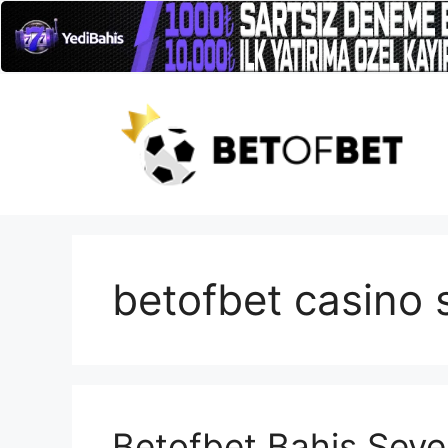
İçeriğe
atla
betofbet casino s
Betofbet Bahis Seve