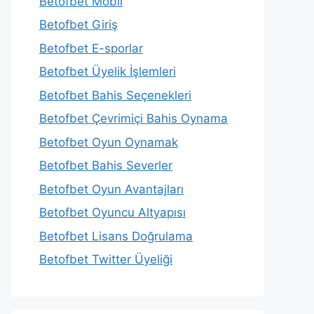
Betofbet Mobil
Betofbet Giriş
Betofbet E-sporlar
Betofbet Üyelik İşlemleri
Betofbet Bahis Seçenekleri
Betofbet Çevrimiçi Bahis Oynama
Betofbet Oyun Oynamak
Betofbet Bahis Severler
Betofbet Oyun Avantajları
Betofbet Oyuncu Altyapısı
Betofbet Lisans Doğrulama
Betofbet Twitter Üyeliği