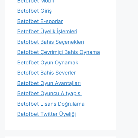
Betofbet Mobil
Betofbet Giriş
Betofbet E-sporlar
Betofbet Üyelik İşlemleri
Betofbet Bahis Seçenekleri
Betofbet Çevrimiçi Bahis Oynama
Betofbet Oyun Oynamak
Betofbet Bahis Severler
Betofbet Oyun Avantajları
Betofbet Oyuncu Altyapısı
Betofbet Lisans Doğrulama
Betofbet Twitter Üyeliği