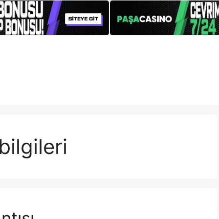
bilgileri
ntısı