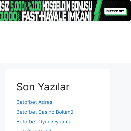
Son Yazılar
Betofbet Adresi
Betofbet Casino Bölümü
Betofbet Oyun Oynama