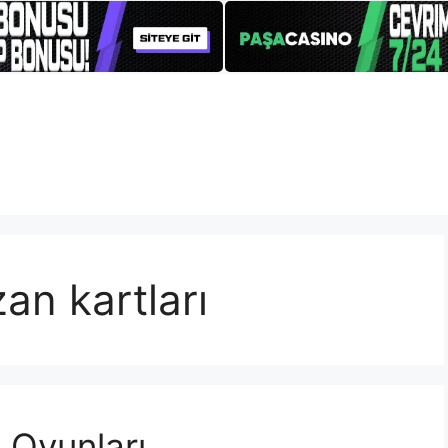
an kartları
 Oyunları