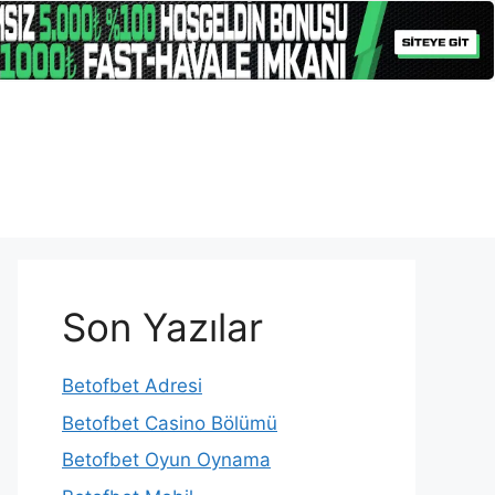
Son Yazılar
Betofbet Adresi
Betofbet Casino Bölümü
Betofbet Oyun Oynama