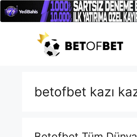
İçeriğe
atla
betofbet kazı kaz
Betofbet Tüm Dünya