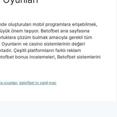
nde oluşturulan mobil programlara erişebilmek,
 büyük önem taşıyor. Betofbet ana sayfasına
zorluklara çözüm bulmak amacıyla gerekli tüm
Oyunların ve casino sistemlerinin değeri
dır. Çeşitli platformların farklı reklam
etofbet bonus incelemeleri, Betofbet sistemlerini
a oyunları
,
betofbet tv canli maç