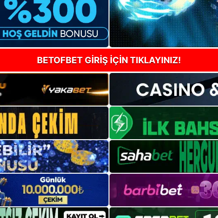
BETOFBET GİRİŞ İÇİN TIKLAYINIZ!