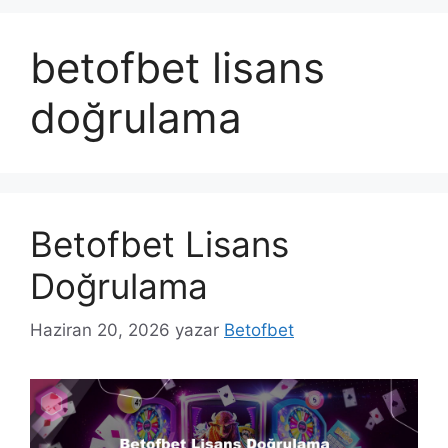
betofbet lisans
doğrulama
Betofbet Lisans
Doğrulama
Haziran 20, 2026
yazar
Betofbet