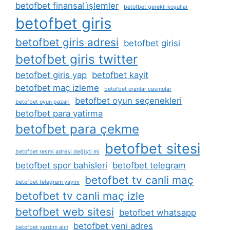
betofbet finansal i̇şlemler
betofbet gerekli koşullar
betofbet giris
betofbet giris adresi
betofbet girisi
betofbet giris twitter
betofbet giris yap
betofbet kayit
betofbet maç izleme
betofbet oranlar casinolar
betofbet oyun seçenekleri
betofbet oyun pazarı
betofbet para yatirma
betofbet para çekme
betofbet sitesi
betofbet resmi adresi değişti mi
betofbet spor bahisleri
betofbet telegram
betofbet tv canli maç
betofbet telegram yayını
betofbet tv canli maç izle
betofbet web sitesi
betofbet whatsapp
betofbet yeni adres
betofbet yardım alın