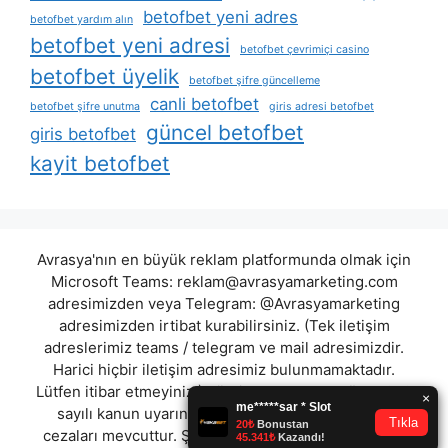
betofbet yeni adres
betofbet yardım alın
betofbet yeni adresi
betofbet çevrimiçi casino
betofbet üyelik
betofbet şifre güncelleme
canli betofbet
betofbet şifre unutma
giris adresi betofbet
güncel betofbet
giris betofbet
kayit betofbet
Avrasya'nın en büyük reklam platformunda olmak için
Microsoft Teams:
reklam@avrasyamarketing.com
adresimizden veya Telegram: @Avrasyamarketing
adresimizden irtibat kurabilirsiniz. (Tek iletişim
adreslerimiz teams / telegram ve mail adresimizdir.
Harici hiçbir iletişim adresimiz bulunmamaktadır.
Lütfen itibar etmeyiniz.) Türkiye yasalarına göre 7258
sayılı kanun uyarınca yasa dışı bahis oynamanın
cezaları mevcuttur. Şu an bulunduğunuz site hiç bir