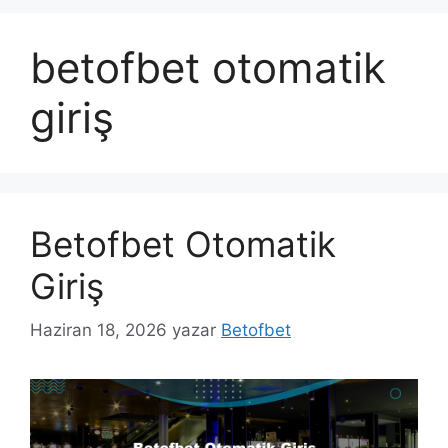
betofbet otomatik
giriş
Betofbet Otomatik
Giriş
Haziran 18, 2026
yazar
Betofbet