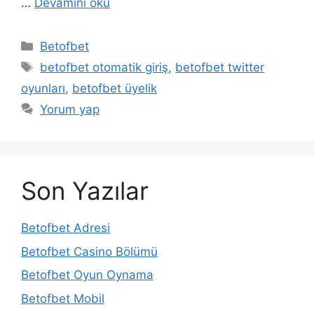
…
Devamını oku
Kategoriler
Betofbet
Etiketler
betofbet otomatik giriş
,
betofbet twitter
oyunları
,
betofbet üyelik
Yorum yap
Son Yazılar
Betofbet Adresi
Betofbet Casino Bölümü
Betofbet Oyun Oynama
Betofbet Mobil