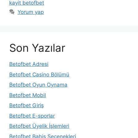
kayit betofbet
Yorum yap
Son Yazılar
Betofbet Adresi
Betofbet Casino Bölümü
Betofbet Oyun Oynama
Betofbet Mobil
Betofbet Giriş
Betofbet E-sporlar
Betofbet Üyelik İşlemleri
Betofbet Bahis Seçenekleri