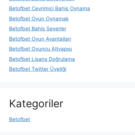
Betofbet Çevrimiçi Bahis Oynama
Betofbet Oyun Oynamak
Betofbet Bahis Severler
Betofbet Oyun Avantajları
Betofbet Oyuncu Altyapısı
Betofbet Lisans Doğrulama
Betofbet Twitter Üyeliği
Kategoriler
Betofbet