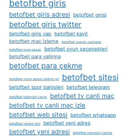
betofbet giris
betofbet giris adresi
betofbet girisi
betofbet giris twitter
betofbet giris yap
betofbet kayit
betofbet maç izleme
betofbet oranlar casinolar
betofbet oyun seçenekleri
betofbet oyun pazarı
betofbet para yatirma
betofbet para çekme
betofbet sitesi
betofbet resmi adresi değişti mi
betofbet spor bahisleri
betofbet telegram
betofbet tv canli maç
betofbet telegram yayını
betofbet tv canli maç izle
betofbet web sitesi
betofbet whatsapp
betofbet yeni adres
betofbet yardım alın
betofbet yeni adresi
betofbet çevrimiçi casino