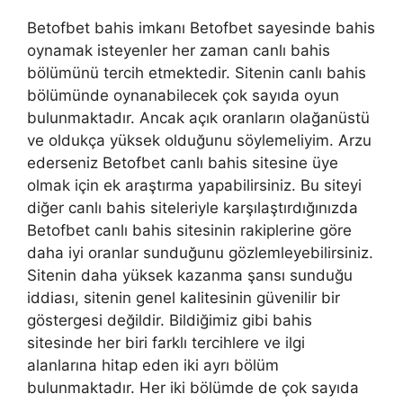
Betofbet bahis imkanı Betofbet sayesinde bahis
oynamak isteyenler her zaman canlı bahis
bölümünü tercih etmektedir. Sitenin canlı bahis
bölümünde oynanabilecek çok sayıda oyun
bulunmaktadır. Ancak açık oranların olağanüstü
ve oldukça yüksek olduğunu söylemeliyim. Arzu
ederseniz Betofbet canlı bahis sitesine üye
olmak için ek araştırma yapabilirsiniz. Bu siteyi
diğer canlı bahis siteleriyle karşılaştırdığınızda
Betofbet canlı bahis sitesinin rakiplerine göre
daha iyi oranlar sunduğunu gözlemleyebilirsiniz.
Sitenin daha yüksek kazanma şansı sunduğu
iddiası, sitenin genel kalitesinin güvenilir bir
göstergesi değildir. Bildiğimiz gibi bahis
sitesinde her biri farklı tercihlere ve ilgi
alanlarına hitap eden iki ayrı bölüm
bulunmaktadır. Her iki bölümde de çok sayıda