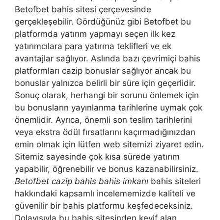
Betofbet bahis sitesi çerçevesinde
gerçekleşebilir. Gördüğünüz gibi Betofbet bu
platformda yatırım yapmayı seçen ilk kez
yatırımcılara para yatırma teklifleri ve ek
avantajlar sağlıyor. Aslında bazı çevrimiçi bahis
platformları cazip bonuslar sağlıyor ancak bu
bonuslar yalnızca belirli bir süre için geçerlidir.
Sonuç olarak, herhangi bir sorunu önlemek için
bu bonusların yayınlanma tarihlerine uymak çok
önemlidir. Ayrıca, önemli son teslim tarihlerini
veya ekstra ödül fırsatlarını kaçırmadığınızdan
emin olmak için lütfen web sitemizi ziyaret edin.
Sitemiz sayesinde çok kısa sürede yatırım
yapabilir, öğrenebilir ve bonus kazanabilirsiniz.
Betofbet cazip bahis bahis imkanı
bahis siteleri
hakkındaki kapsamlı incelememizde kaliteli ve
güvenilir bir bahis platformu keşfedeceksiniz.
Dolayısıyla bu bahis sitesinden keyif alan