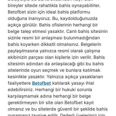
bireyler sitede rahatlıkla bahis oynayabilirler.
Betofbet sizin için ideal bahis platformu
olduğuna inanıyoruz. Bu, kaydolduğunuzda
açıkça görülür. Bahis ofislerinin herhangi bir
belge talep etmesi yasaktır. Canlı bahis sitesinin
sizinle resmi bir anlaşması bulunmadığından
bahis koyarken dikkatli olmalısınız. Belgelerin
paylaşılmasına yalnızca resmi olarak çalışma
ekibinizin parçası olan kişilerle izin verilir. Bahis
sitesinin adından da anlaşılacağı gibi bu bahis
sitelerinde oyun seçmek ve bunlara katılmak
kesinlikle yasaktır. Yalnızca açıkça yasaklanan
faaliyetlere
Betofbet
katılarak yasayı ihlal
edebilirsiniz. Herhangi bir hukuki sorunla
karşılaşmamak adına herhangi bir belge
gerektirmeyen bir site olan Betofbet kayıt
olmanız ve bu sitelerde güvenli bir şekilde bahis
oynamanız tavsiye edilir. Değerli üyelerimiz için