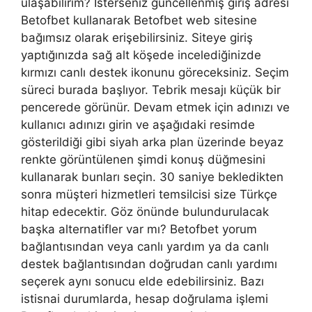
ulaşabilirim? İsterseniz güncellenmiş giriş adresi
Betofbet kullanarak Betofbet web sitesine
bağımsız olarak erişebilirsiniz. Siteye giriş
yaptığınızda sağ alt köşede incelediğinizde
kırmızı canlı destek ikonunu göreceksiniz. Seçim
süreci burada başlıyor. Tebrik mesajı küçük bir
pencerede görünür. Devam etmek için adınızı ve
kullanıcı adınızı girin ve aşağıdaki resimde
gösterildiği gibi siyah arka plan üzerinde beyaz
renkte görüntülenen şimdi konuş düğmesini
kullanarak bunları seçin. 30 saniye bekledikten
sonra müşteri hizmetleri temsilcisi size Türkçe
hitap edecektir. Göz önünde bulundurulacak
başka alternatifler var mı? Betofbet yorum
bağlantısından veya canlı yardım ya da canlı
destek bağlantısından doğrudan canlı yardımı
seçerek aynı sonucu elde edebilirsiniz. Bazı
istisnai durumlarda, hesap doğrulama işlemi