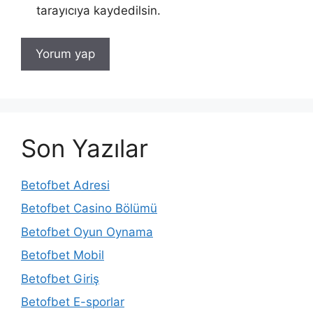
tarayıcıya kaydedilsin.
Son Yazılar
Betofbet Adresi
Betofbet Casino Bölümü
Betofbet Oyun Oynama
Betofbet Mobil
Betofbet Giriş
Betofbet E-sporlar