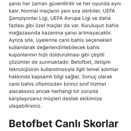
şansı her zaman güvenilirdir ve her oyunda aynı
kalır. Normal maçların yanı sıra derbiler, UEFA
Şampiyonlar Ligi, UEFA Avrupa Ligi ve daha
fazlası gibi özel maçlar da var. Kuruluşun bahis
mağazasında kazanma şansı artmayacaktır.
Ayrıca site, üyelerine canlı bahis seçenekleri
kullanılarak değerlendirilebilecek bahis
kuponlarının hızlı doldurulması gibi çeşitli
çözümler de sunmaktadır. Betofbet, iletişim
teknolojisinin kullanılmasıyla ilgili temel adımlar
hakkında kapsamlı bilgi sağlar. Sonuç olarak
canlı bahis ofisimizden birinci sınıf hizmet
alacaksınız ancak herhangi bir sorunla
karşılaşırsanız müşteri destek ekibimize
ulaşabilirsiniz.
Betofbet Canlı Skorlar