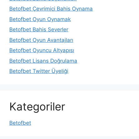
Betofbet Çevrimiçi Bahis Oynama
Betofbet Oyun Oynamak
Betofbet Bahis Severler
Betofbet Oyun Avantajları
Betofbet Oyuncu Altyapısı
Betofbet Lisans Doğrulama
Betofbet Twitter Üyeliği
Kategoriler
Betofbet