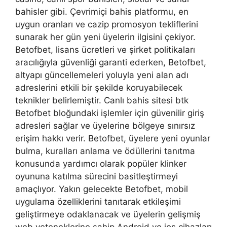
bahisler gibi. Çevrimiçi bahis platformu, en
uygun oranları ve cazip promosyon tekliflerini
sunarak her gün yeni üyelerin ilgisini çekiyor.
Betofbet, lisans ücretleri ve şirket politikaları
aracılığıyla güvenliği garanti ederken, Betofbet,
altyapı güncellemeleri yoluyla yeni alan adı
adreslerini etkili bir şekilde koruyabilecek
teknikler belirlemiştir. Canlı bahis sitesi btk
Betofbet bloğundaki işlemler için güvenilir giriş
adresleri sağlar ve üyelerine bölgeye sınırsız
erişim hakkı verir. Betofbet, üyelere yeni oyunlar
bulma, kuralları anlama ve ödüllerini tanıtma
konusunda yardımcı olarak popüler klinker
oyununa katılma sürecini basitleştirmeyi
amaçlıyor. Yakın gelecekte Betofbet, mobil
uygulama özelliklerini tanıtarak etkileşimi
geliştirmeye odaklanacak ve üyelerin gelişmiş
web yeteneklerine sahip Android ve ios cihazları