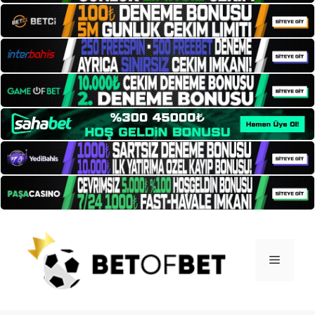
İçeriğe
atla
Menü