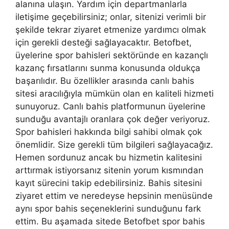
alanına ulaşın. Yardım için departmanlarla
iletişime geçebilirsiniz; onlar, sitenizi verimli bir
şekilde tekrar ziyaret etmenize yardımcı olmak
için gerekli desteği sağlayacaktır. Betofbet,
üyelerine spor bahisleri sektöründe en kazançlı
kazanç fırsatlarını sunma konusunda oldukça
başarılıdır. Bu özellikler arasında canlı bahis
sitesi aracılığıyla mümkün olan en kaliteli hizmeti
sunuyoruz. Canlı bahis platformunun üyelerine
sunduğu avantajlı oranlara çok değer veriyoruz.
Spor bahisleri hakkında bilgi sahibi olmak çok
önemlidir. Size gerekli tüm bilgileri sağlayacağız.
Hemen sordunuz ancak bu hizmetin kalitesini
arttırmak istiyorsanız sitenin yorum kısmından
kayıt sürecini takip edebilirsiniz. Bahis sitesini
ziyaret ettim ve neredeyse hepsinin menüsünde
aynı spor bahis seçeneklerini sunduğunu fark
ettim. Bu aşamada sitede Betofbet spor bahis